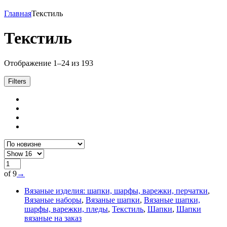
Главная
Текстиль
Текстиль
Отображение 1–24 из 193
Filters
of 9
→
Вязаные изделия: шапки, шарфы, варежки, перчатки
,
Вязаные наборы
,
Вязаные шапки
,
Вязаные шапки,
шарфы, варежки, пледы
,
Текстиль
,
Шапки
,
Шапки
вязаные на заказ