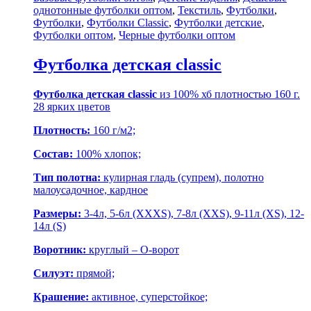
однотонные футболки оптом
,
Текстиль
,
Футболки
,
Футболки
,
Футболки Classic
,
Футболки детские
,
Футболки оптом
,
Черные футболки оптом
Футболка детская classic
Футболка детская classic
из 100% хб плотностью 160 г.
28 ярких цветов
Плотность:
160 г/м2;
Состав:
100% хлопок;
Тип полотна:
кулирная гладь (супрем), полотно
малоусадочное, кардное
Размеры:
3-4л, 5-6л (XXXS), 7-8л (XXS), 9-11л (XS), 12-
14л (S)
Воротник:
круглый – О-ворот
Силуэт:
прямой;
Крашение:
активное, суперстойкое;