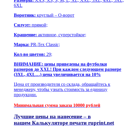
Размеры:
XXS, XS, S, M, L, XL, XXL, 3XL, 4XL, 5XL;
6XL
Воротник:
круглый – О-ворот
Силуэт:
прямой;
Крашение:
активное, суперстойкое;
Марка:
PR-Tex Classic;
Кол-во цветов:
29;
ВНИМАНИЕ: цены приведены на футболки
размеров до XXL! При каждом следующем размере
(3XL, 4XL…) цена увеличивается на 10%
Цена от производителя со склада, обращайтесь к
менеджеру, чтобы узнать стоимость за единицу
продукции.
Минимальная сумма заказа 10000 рублей
Лучшие цены на нанесение – в
нашем
Калькуляторе печати ruprint.net