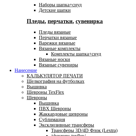
Наборы шапка+снуд
Детские шапки
Пледы
,
перчатки
,
сувенирка
Пледы вязаные
Перчатки вязаные
Варежки вязаные
Вязаные комплекты
Комплекты шапка+снуд
Вязаные носки
Вязаные сувениры
Нанесение
КАЛЬКУЛЯТОР ПЕЧАТИ
Шелкография на футболках
Вышивка
Шевроны TexFlex
Шевроны
Вышивка
ПВХ Шевроны
Жаккардовые шевроны
Сублимация
Эксклюзивные трансферы
Трансферы 3D/4D Флок (Lextra)
/shevrony-texflex/