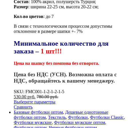
Состав
: 100% акрил, полушерсть Турция;
Размер
: ширина 22-25 см, высота 20-22 см;
Кол-во цветов
: до 7
В связи с технологическим процессом допустимы
отклонение в размере шапки +- 7%
Минимальное количество для
заказа –
1 шт!!!
Цена на шапку без помпона без отворота.
Цена без НДС (УСН). Возможна оплата с
НДС, обращайтесь к вашему менеджеру.
SKU: FMC001-1-2-1-2-1-5
530.00
р
уб.
780.00
р
уб.
Выберите параметры
Сравнить
Базовые футболки оптом
,
Дешевые однотонные
футболки оптом
,
Текстиль
,
Футболки
,
Футболки Classic
,
Футболки мужские
,
Футболки мужские оптом
,
Футболки оптом
,
Черные футболки оптом