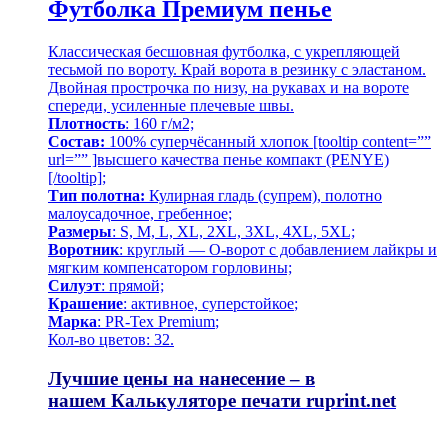
Футболка Премиум пенье
Классическая бесшовная футболка, с укрепляющей
тесьмой по вороту. Край ворота в резинку с эластаном.
Двойная прострочка по низу, на рукавах и на вороте
спереди, усиленные плечевые швы.
Плотность
: 160 г/м2;
Состав:
100% суперчёсанный хлопок [tooltip content=””
url=”” ]высшего качества
пенье компакт (PENYE)
[/tooltip];
Тип полотна:
Кулирная гладь (супрем), полотно
малоусадочное, гребенное;
Размеры
: S, M, L, XL, 2XL, 3XL, 4XL, 5XL;
Воротник
: круглый — О-ворот
с добавлением лайкры и
мягким компенсатором горловины;
Силуэт
: прямой;
Крашение
: активное,
суперстойкое
;
Марка
: PR-Tex
Premium
;
Кол-во цветов: 32.
Лучшие цены на нанесение – в
нашем
Калькуляторе печати
ruprint.net