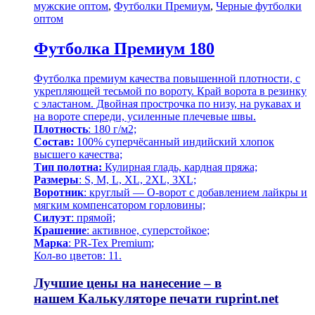
мужские оптом
,
Футболки Премиум
,
Черные футболки
оптом
Футболка Премиум 180
Футболка премиум качества повышенной плотности, с
укрепляющей тесьмой по вороту. Край ворота в резинку
с эластаном. Двойная прострочка по низу, на рукавах и
на вороте спереди, усиленные плечевые швы.
Плотность
: 180 г/м2;
Состав:
100% суперчёсанный индийский хлопок
высшего качества;
Тип полотна:
Кулирная гладь, кардная пряжа;
Размеры
: S, M, L, XL, 2XL, 3XL;
Воротник
: круглый — О-ворот
с добавлением лайкры и
мягким компенсатором горловины;
Силуэт
: прямой;
Крашение
: активное,
суперстойкое
;
Марка
: PR-Tex
Premium
;
Кол-во цветов: 11.
Лучшие цены на нанесение – в
нашем
Калькуляторе печати
ruprint.net