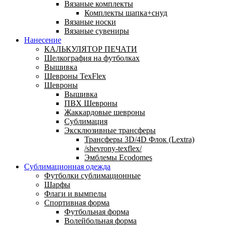
Вязаные комплекты
Комплекты шапка+снуд
Вязаные носки
Вязаные сувениры
Нанесение
КАЛЬКУЛЯТОР ПЕЧАТИ
Шелкография на футболках
Вышивка
Шевроны TexFlex
Шевроны
Вышивка
ПВХ Шевроны
Жаккардовые шевроны
Сублимация
Эксклюзивные трансферы
Трансферы 3D/4D Флок (Lextra)
/shevrony-texflex/
Эмблемы Ecodomes
Сублимационная одежда
Футболки сублимационные
Шарфы
Флаги и вымпелы
Спортивная форма
Футбольная форма
Волейбольная форма