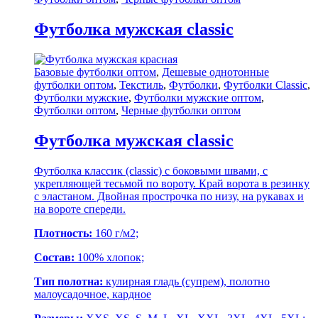
Футболка мужская classic
Базовые футболки оптом
,
Дешевые однотонные
футболки оптом
,
Текстиль
,
Футболки
,
Футболки Classic
,
Футболки мужские
,
Футболки мужские оптом
,
Футболки оптом
,
Черные футболки оптом
Футболка мужская classic
Футболка классик (classic) с боковыми швами, с
укрепляющей тесьмой по вороту. Край ворота в резинку
с эластаном. Двойная прострочка по низу, на рукавах и
на вороте спереди.
Плотность:
160 г/м2;
Состав:
100% хлопок;
Тип полотна:
кулирная гладь (супрем), полотно
малоусадочное, кардное