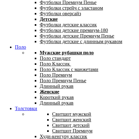
Футболки Премиум Пенье
Футболки стрейч с эластаном
Футболки оверсайз
Детские
Футболки детские классик
Футболки детские премиум-180
Футболки детские Премиум Пенье
Футболки детские с длинным рукавом
Поло
Мужские рубашки поло
Поло стандарт
Поло Классик
Поло Классик с манжетами
Поло Премиум
Поло Премиум Пенье
Длинный рукав
Женские
Короткий рукав
Длинный рукав
Толстовки
Свитшот мужской
Свитшот женский
Свитшот детский
Свитшот Премиум
Худи-кенгуру классик