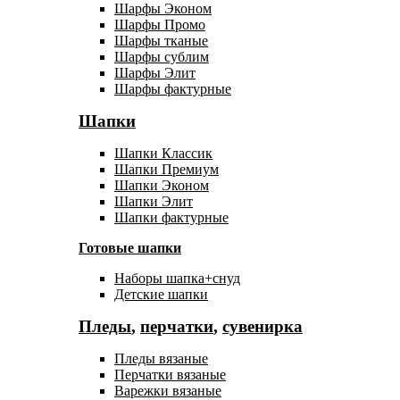
Шарфы Эконом
Шарфы Промо
Шарфы тканые
Шарфы сублим
Шарфы Элит
Шарфы фактурные
Шапки
Шапки Классик
Шапки Премиум
Шапки Эконом
Шапки Элит
Шапки фактурные
Готовые шапки
Наборы шапка+снуд
Детские шапки
Пледы
,
перчатки
,
сувенирка
Пледы вязаные
Перчатки вязаные
Варежки вязаные